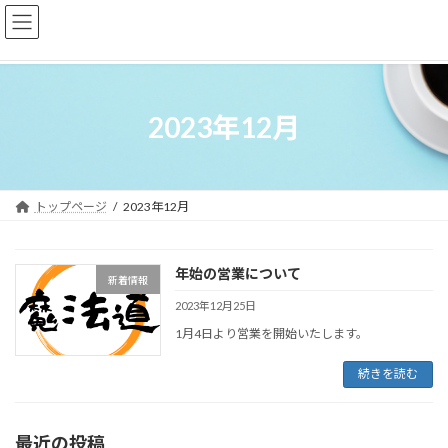
コ
ナ
ン
ビ
テ
ゲ
ン
ー
ツ
シ
へ
ョ
2023年12月
ス
ン
キ
に
ッ
移
プ
動
トップページ
2023年12月
年始の営業について
新着情報
2023年12月25日
1月4日より営業を開始いたします。
続きを読む
最近の投稿