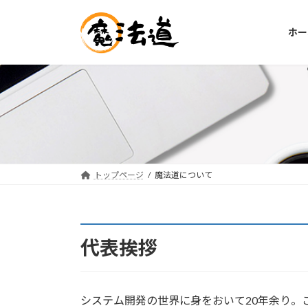
コ
ナ
ン
ビ
ホー
テ
ゲ
ン
ー
ツ
シ
へ
ョ
ス
ン
キ
に
ッ
移
プ
動
トップページ
魔法道について
代表挨拶
システム開発の世界に身をおいて20年余り。